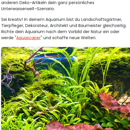
anderen Deko-Artikeln dein ganz persönliches
Unterwasserwelt-Szenario.
Sei kreativ! In deinem Aquarium bist du Landschaftsgärtner,
Tierpfleger, Dekorateur, Architekt und Baumeister gleichzeitig.
Richte dein Aquarium nach dem Vorbild der Natur ein oder
werde "
Aquascaper
" und schaffe neue Welten.