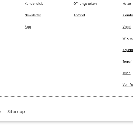
Kundenclub
Öffnungszeiten
Katze
Newsletter
Anfahrt
Kleinti
App
Vogel
Wildvo
Aquari
Terrari
Teich
Von Fr
z
Sitemap