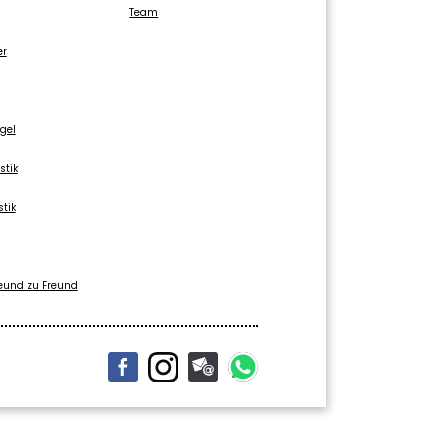
Team
er
gel
stik
stik
eund zu Freund