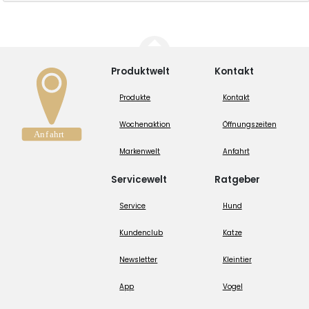
Produktwelt
Kontakt
Produkte
Kontakt
Wochenaktion
Öffnungszeiten
Markenwelt
Anfahrt
Servicewelt
Ratgeber
Service
Hund
Kundenclub
Katze
Newsletter
Kleintier
App
Vogel