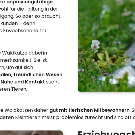
hre
anpassungsfähige
ohl für die Haltung in der
igang. So oder so braucht
Erkunden – denn
ns Erwachsenenalter
e Waldkatze dabei in
merksamkeit. Sie ist
n, um auf sich
ialen, freundlichen Wesen
l Nähe und Kontakt
sucht
eren Tieren.
che Waldkatzen daher
gut mit tierischen Mitbewohnern
. 
ren Kleintieren meist problemlos zurecht und sind oft 
Erziehungs