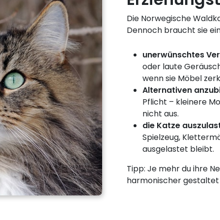
Die Norwegische Waldkatz
Dennoch braucht sie ein
unerwünschtes Ver
oder laute Geräusche
wenn sie Möbel zerk
Alternativen anzub
Pflicht – kleinere M
nicht aus.
die Katze auszulas
Spielzeug, Klettermö
ausgelastet bleibt.
Tipp: Je mehr du ihre Ne
harmonischer gestaltet