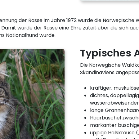
ennung der Rasse im Jahre 1972 wurde die Norwegische W
 Damit wurde der Rasse eine Ehre zuteil, über die sich a
ns Nationalhund wurde.
Typisches 
Die Norwegische Waldkat
Skandinaviens angepass
kräftiger, muskulös
dichtes, doppellagig
wasserabweisende
lange Grannenhaare 
Haarbüschel zwisch
markanter buschig
üppige Halskrause 