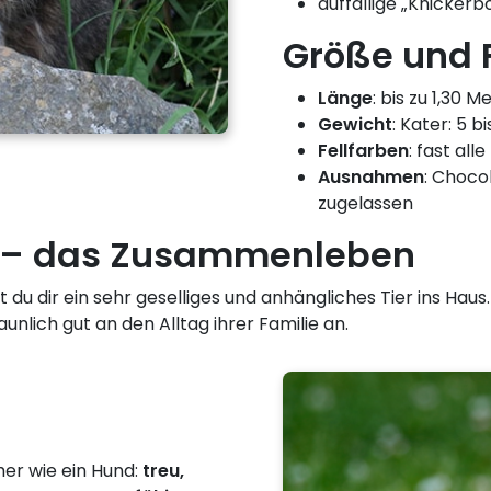
auffällige „Knicker
Größe und 
Länge
: bis zu 1,30 M
Gewicht
: Kater: 5 bi
Fellfarben
: fast al
Ausnahmen
: Choco
zugelassen
 – das Zusammenleben
u dir ein sehr geselliges und anhängliches Tier ins Haus. 
lich gut an den Alltag ihrer Familie an.
her wie ein Hund:
treu,