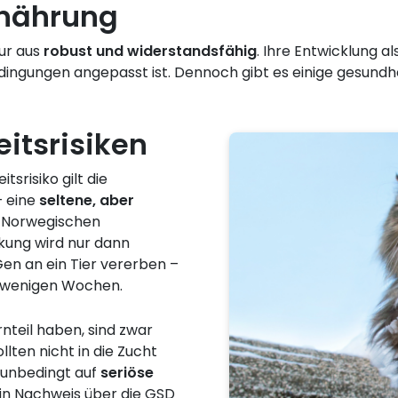
rnährung
ur aus
robust und widerstandsfähig
. Ihre Entwicklung a
ingungen angepasst ist. Dennoch gibt es einige gesundhei
itsrisiken
srisiko gilt die
 eine
seltene, aber
ei Norwegischen
kung wird nur dann
Gen an ein Tier vererben –
h wenigen Wochen.
nteil haben, sind zwar
llten nicht in die Zucht
 unbedingt auf
seriöse
Ein Nachweis über die GSD