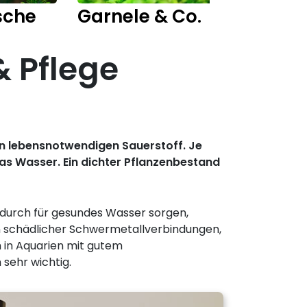
sche
Garnele & Co.
Fisch
 Pflege
den lebensnotwendigen Sauerstoff. Je
as Wasser. Ein dichter Pflanzenbestand
durch für gesundes Wasser sorgen,
en schädlicher Schwermetallverbindungen,
h in Aquarien mit gutem
sehr wichtig.