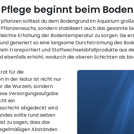
Pflege beginnt beim Boden
pflanzen solltest du dem Bodengrund im Aquarium groß
n Pflanzenwuchs, sondern stabilisiert auch das gesamte bi
 leichte Erhöhung der Bodentemperatur zu sorgen. Sie erse
und generiert so eine langsame Durchströmung des Boden
zeln transportiert und Stoffwechselabfallprodukte au
 ebenfalls erhöht, wodurch die oberen Schichten als biolo
rat für die
 in der Natur ist nicht nur
r die Wurzeln, sondern
Diese Versorgungsaufgabe
cht ein
esschicht abgedeckt wird.
des sollte rund sieben
st zu sagen, dass das
regelmäßigen Abständen