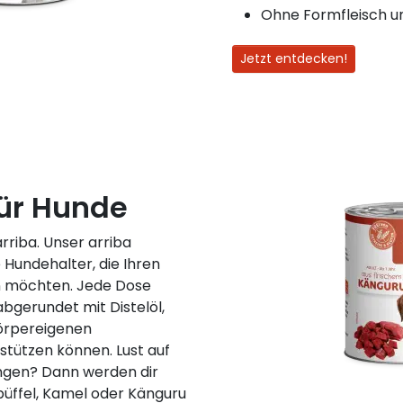
Ohne Formfleisch u
Jetzt entdecken!
für Hunde
rriba. Unser arriba
e Hundehalter, die Ihren
en möchten. Jede Dose
abgerundet mit Distelöl,
körpereigenen
stützen können. Lust auf
gen? Dann werden dir
büffel, Kamel oder Känguru